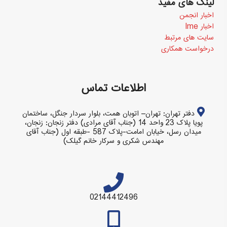
لینک های مفید
اخبار انجمن
اخبار Ime
سایت های مرتبط
درخواست همکاری
اطلاعات تماس
دفتر تهران: تهران– اتوبان همت، بلوار سردار جنگل، ساختمان
پویا پلاک 23 واحد 14 (جناب آقای مرادی) دفتر زنجان: زنجان،
میدان رسل، خیابان امامت-پلاک 587 -طبقه اول (جناب آقای
مهندس شکری و سرکار خانم گیلک)
02144412496