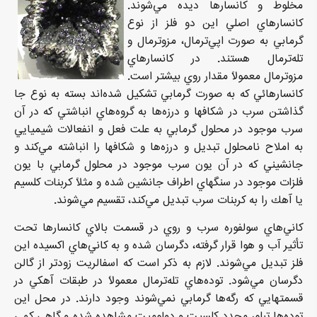
مخلوط و كانسارها ديده مي‌شوند.
كانسارهاي اصلي اين دو فلز از نوع
گرمابي به صورت اپي‌ترمال، مزوترمال و
تله‌ترمال هستند. در كانسارهاي
مزوترمال معمولاً مقدار روي بيشتر است.
كانسارهائي كه به صورت گرمابي تشكيل شده‌اند بسته به نوع جا
گذاشتن سرب در شكافها و درزه‌ها به گروه‌هاي انباشتي كه در آن
سرب موجود در محلول گرمابي به علت فعل و انفعالات شيميايي
به املاح نامحلول تبديل و درزه‌ها و شكافها را انباشته مي‌كند و
جانشيني كه در آن يون سرب موجود در محلول گرمابي با يون
فلزات موجود در سنگهاي اطراف جانشين شده و مثلاً كربنات كلسيم
يا آهك را به كربنات سرب تبديل مي‌كند، تقسيم مي‌شوند.
كاني‌هاي سولفوره سرب و روي در قسمت بالاي كانسارها تحت
تأثير آب و هوا قرار گرفته، دگرسان شده و به كاني‌هاي اكسيده اين
فلز تبديل مي‌شوند. لازم به ذكر است كه اسفالريت زودتر از گالن
دگرسان مي‌شود. توده‌هاي تله‌ترمال معمولاً در طبقات آهكي در
قسمتهايي كه رگه‌ها گرمابي نمي‌شوند وجود دارند. در محل اين
توده‌ها تبلور مجدد كلسيت و دولوميت مشاهده شده و گاهي كمي