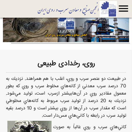
menu
روی، رخدادی طبیعی
در طبيعت دو عنصر سرب و روي، اغلب با هم همراهند. نزديك به
70 درصد سرب معدني از كانه‌هاي مخلوط سرب و روي كه بطور
معمول مقادير روي در آن‌هابيشتر ازسرب است، توليد مي‌شود.
نزديك به 20 درصد از توليد سرب مربوط به كانه‌هاي مخلوطي
است كه مقدار سرب در آن‌ها از روي بيشتر است و 10 درصد بقيه
توليد سرب در رابطه با كاني‌هاي مس‌دار است.
كاني‌هاي سرب و روي غالباً به صورت