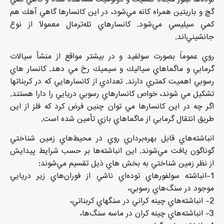
گچ و باريتين همراه كانه مي‌شود، در اين كانسارها گاهي آهك هم
كمي سيليسي مي‌شود. كانسارهاي تله‌ترمال معمولاً از نوع
جانشيني‌اند.
روي عموماً بصورت سولفيد و در بيشتر مواقع از منشأ سيالات
گرمابي و ماگماهاي سياليك و سيميك رخ مي دهد. كانسار هاي
رسوبي اهميت كمتري دارند. تعدادي از كانسارهايي كه در كربناتها
تشكيل مي شوند، خواص كانسارهاي رسوبي دريايي را دارا هستند.
اگر چه در اين كانسارها مي توان چنين فرض كرد كه فلز از اين
طريق انتقال گرمابي از ماگماهاي بازي تأمين شده است.
انباشته‌هاي قابل بهره‌برداري روي در محيط‌هاي زمين شناختي
گوناگون يافت مي‌شوند. اين انباشته‌ها بر حسب شرايط پيدايش
از نظر زمين شناختي به بخش هاي ذيل تقسيم مي‌شوند:
1-انباشته سولفورهاي توده‌اي ناشي از فوران‌هاي زير دريايي
موجود در سنگ‌هاي رسوبي،
2- انباشته‌هاي چينه كراني در سنگهاي كربناتي،
3- انباشته‌هاي چينه كران در ماسه سنگ‌ها،