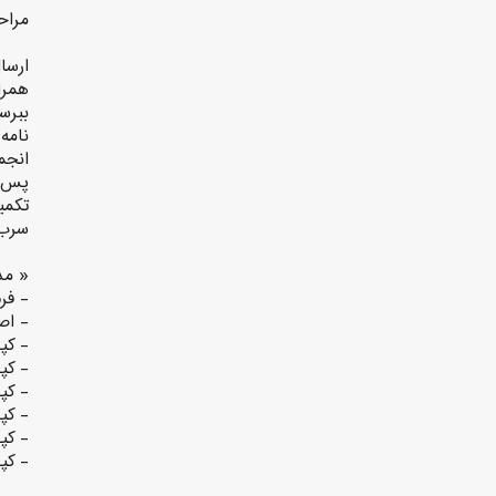
مراح
ارسا
همرا
ببرس
نامه
انجم
پس ا
تکمی
سرب 
« مد
- فر
- اص
- كپي
- كپ
- کپ
- کپ
- کپ
- کپ