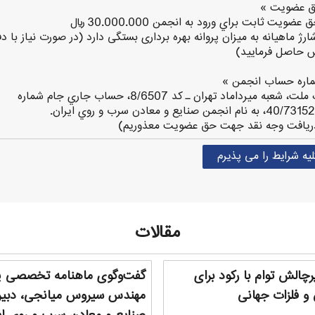
ق عضويت »
شارژ ماهيانه به میزان پروانه بهره برداری بستگی دارد (در صورت نیاز با دف
 حاصل فرمایید)
اره حساب انجمن »
بانك ملت، شعبه ميرداماد تهران ـ كد 8/6507، حساب جاري جام شماره
نام انجمن صنايع و معادن سرب و روي ايران.
دريافت وجه نقد جهت حق عضويت معذوريم)‌
لیه شرایط را می پذیرم
مقالات
ی پرچالش توام با رکود برای
گفت‌وگوی ماهنامه تخصصی پر
 فلزات جهانی
مهندس سیروس ‌میانجی، دبیر