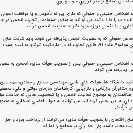
احبان صنايع توليدو فرآوري سرب و روي
يه اشخاص حقيقي و حقوقي كه داراي پروانه تأسيس و يا موافقت اصولي ب
الف و ب را دارا باشند مي توانند به منظور استفاده از تجارب انجمن در ج
اندازي و يا تكميل پروژه مورد نظر به عضويت انجمن درآيند.
خاص حقوقي كه به عضويت انجمن پذيرفته مي شوند بايد شركت هاي
تجاري موضوع ماده 20 قانون تجارت كه در اداره ثبت شركتها به ثبت رسيده
.
يه اشخاص حقيقي و حقوقي پس از تصويب هيأت مديره انجمن به عضو
ن پذيرفته مي شوند.
اتيد دانشگاه ها، هيئت هاي علمي، مهندسين صنايع و معادن، مهندسين
ر، مشاوران بازرگاني و بازاريابي، كارشناسان سازمان دولتي و ملي، محققي
 علاقمندان به موضوع فعاليت انجمن و يا شخصيت هايي كه خدمات مؤث
ده اي به اين بخش كرده اند، مي توانند به عنوان اعضاي افتخاري به عضو
ن درآيند.
ضاي افتخاري با تصويب هيأت مديره مي توانند از پرداخت ورود و حق
ت معاف باشند ولي حق رأي در مجامع را ندارند.