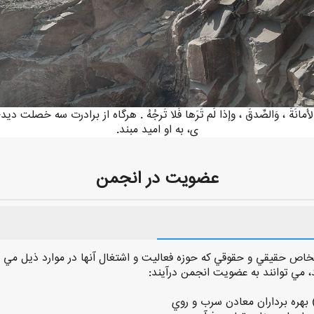
وَالأَمانَةَ ، وَالصِّدقَ ، وإذا لَم تَرَها فَلا تَرجُهُ . هرگاه از برادرت سه خص
ى، به او اميد مبند.
عضویت در انجمن
خاص حقيقي و حقوقي كه حوزه فعاليت و اشتغال آنها در موارد ذيل مي
، مي توانند به عضويت انجمن درآيند:
 بهره برداران معادن سرب و روي