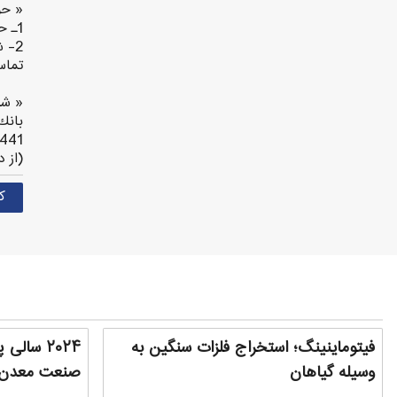
« ح
1ـ حق عضويت ثابت براي ورود به انجمن 30.000.000 ريال
2- 
تماس
« شم
40/73152441، به 
(از 
ک
فیتوماینینگ؛ استخراج فلزات سنگین به
۲۰۲۴ سال
وسیله گیاهان
صنعت معدن و