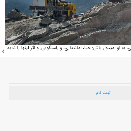
لت ديدى، به او اميدوار باش: حيا، امانتدارى، و راستگويى. و اگر اينها را نديد
chevron_left
ثبت نام