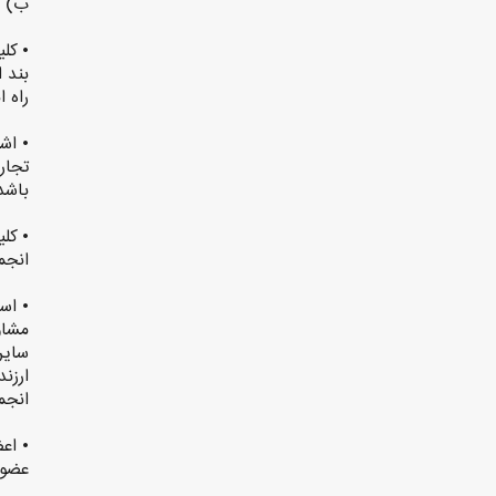
ب) ص
• كل
بند 
راه 
• اش
باشد
• كل
انجم
• اس
مشاو
ساير
ارزن
انجم
• اع
عضوي