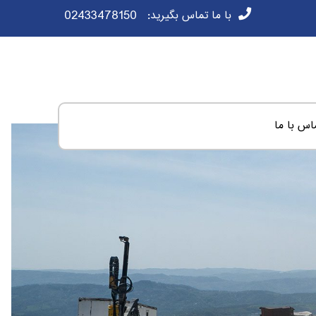
با ما تماس بگيريد:
02433478150
اس با ما