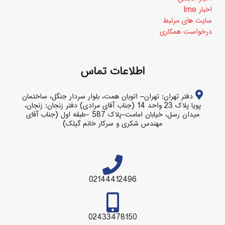
اخبار Ime
سایت های مرتبط
درخواست همکاری
اطلاعات تماس
دفتر تهران: تهران– اتوبان همت، بلوار سردار جنگل، ساختمان
پویا پلاک 23 واحد 14 (جناب آقای مرادی) دفتر زنجان: زنجان،
میدان رسل، خیابان امامت-پلاک 587 -طبقه اول (جناب آقای
مهندس شکری و سرکار خانم گیلک)
02144412496
02433478150