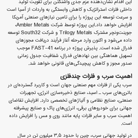
این اقدام نشان‌دهنده عزم جدی واشنگتن برای تقویت تولید
داخلی فلزات استراتژیک و کاهش وابستگی به واردات از آسیا است
و سرعت توسعه این پروژه را برای تامین نیازهای صنعتی آمریکا
افزایش خواهد داد.این پروژه توسط شرکت Ambler Metals،
جوینت‌ونچر مشترک Trilogy Metals و شرکت South32 توسعه
داده می‌شود و اکنون وارد مرحله آغاز فرآیند دریافت مجوزهای
فدرال شده است. پذیرش پروژه در برنامه FAST-41 موجب
تسهیل هماهنگی بین نهادهای فدرال، شفافیت جدول زمانی
صدور مجوز و کاهش پیچیدگی‌های قانونی خواهد شد.
اهمیت سرب و فلزات چندفلزی
سرب یکی از فلزات مهم صنعتی جهان است و کاربرد گسترده‌ای در
باتری‌های سرب ـ اسید، صنایع ذخیره‌سازی انرژی، تجهیزات
صنعتی، صنایع نظامی و آلیاژهای تخصصی دارد. افزایش تقاضای
جهانی برای خودروهای برقی، انرژی‌های پاک و صنایع پیشرفته
اهمیت سرب و سایر فلزات پایه مانند روی و مس را افزایش داده
است.
در تولید جهانی سرب، چین با حدود ۳.۵ میلیون تن در سال