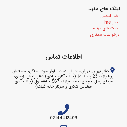
لینک های مفید
اخبار انجمن
اخبار Ime
سایت های مرتبط
درخواست همکاری
اطلاعات تماس
دفتر تهران: تهران– اتوبان همت، بلوار سردار جنگل، ساختمان
پویا پلاک 23 واحد 14 (جناب آقای مرادی) دفتر زنجان: زنجان،
میدان رسل، خیابان امامت-پلاک 587 -طبقه اول (جناب آقای
مهندس شکری و سرکار خانم گیلک)
02144412496