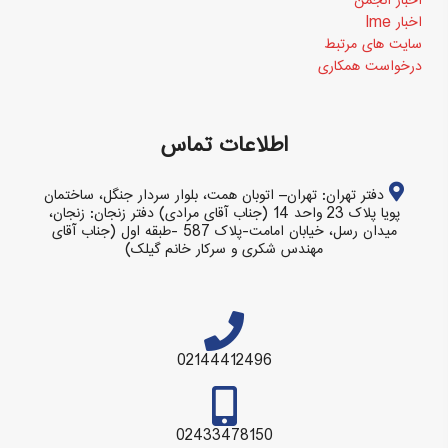
اخبار انجمن
اخبار Ime
سایت های مرتبط
درخواست همکاری
اطلاعات تماس
دفتر تهران: تهران– اتوبان همت، بلوار سردار جنگل، ساختمان
پویا پلاک 23 واحد 14 (جناب آقای مرادی) دفتر زنجان: زنجان،
میدان رسل، خیابان امامت-پلاک 587 -طبقه اول (جناب آقای
مهندس شکری و سرکار خانم گیلک)
02144412496
02433478150