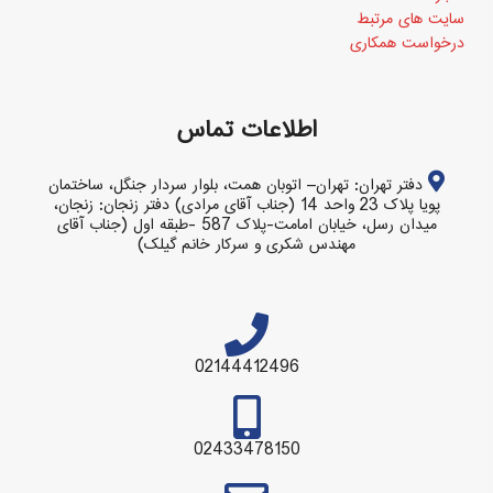
سایت های مرتبط
درخواست همکاری
اطلاعات تماس
دفتر تهران: تهران– اتوبان همت، بلوار سردار جنگل، ساختمان
پویا پلاک 23 واحد 14 (جناب آقای مرادی) دفتر زنجان: زنجان،
میدان رسل، خیابان امامت-پلاک 587 -طبقه اول (جناب آقای
مهندس شکری و سرکار خانم گیلک)
02144412496
02433478150