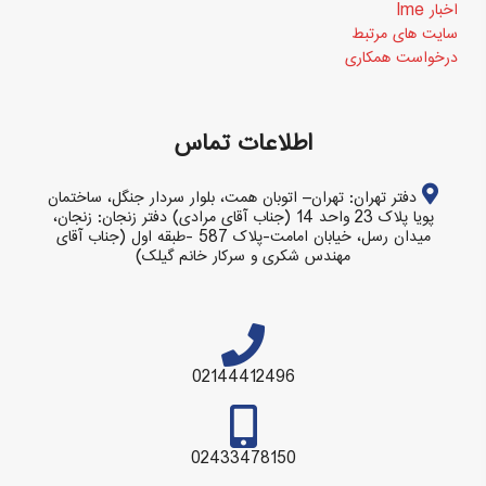
اخبار Ime
سایت های مرتبط
درخواست همکاری
اطلاعات تماس
دفتر تهران: تهران– اتوبان همت، بلوار سردار جنگل، ساختمان
پویا پلاک 23 واحد 14 (جناب آقای مرادی) دفتر زنجان: زنجان،
میدان رسل، خیابان امامت-پلاک 587 -طبقه اول (جناب آقای
مهندس شکری و سرکار خانم گیلک)
02144412496
02433478150