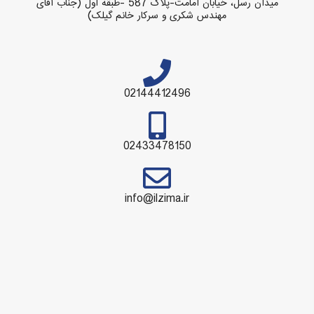
میدان رسل، خیابان امامت-پلاک 587 -طبقه اول (جناب آقای
مهندس شکری و سرکار خانم گیلک)
02144412496
02433478150
info@ilzima.ir