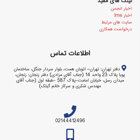
لینک های مفید
اخبار انجمن
اخبار Ime
سایت های مرتبط
درخواست همکاری
اطلاعات تماس
دفتر تهران: تهران– اتوبان همت، بلوار سردار جنگل، ساختمان
پویا پلاک 23 واحد 14 (جناب آقای مرادی) دفتر زنجان: زنجان،
میدان رسل، خیابان امامت-پلاک 587 -طبقه اول (جناب آقای
مهندس شکری و سرکار خانم گیلک)
02144412496