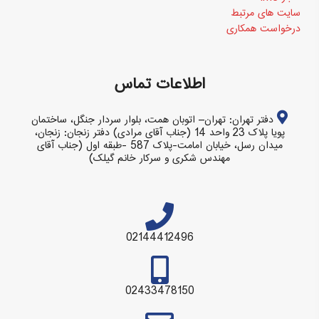
سایت های مرتبط
درخواست همکاری
اطلاعات تماس
دفتر تهران: تهران– اتوبان همت، بلوار سردار جنگل، ساختمان
پویا پلاک 23 واحد 14 (جناب آقای مرادی) دفتر زنجان: زنجان،
میدان رسل، خیابان امامت-پلاک 587 -طبقه اول (جناب آقای
مهندس شکری و سرکار خانم گیلک)
02144412496
02433478150